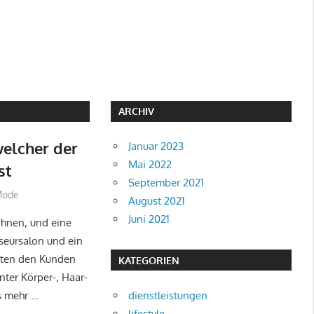
ARCHIV
welcher der
Januar 2023
Mai 2022
st
September 2021
Mode
August 2021
Juni 2021
öhnen, und eine
riseursalon und ein
eten den Kunden
KATEGORIEN
nter Körper-, Haar-
s mehr …
dienstleistungen
lifestyle