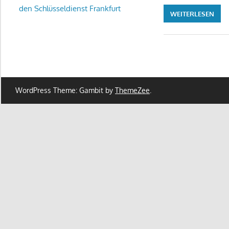
den Schlüsseldienst Frankfurt
WEITERLESEN
WordPress Theme: Gambit by
ThemeZee
.