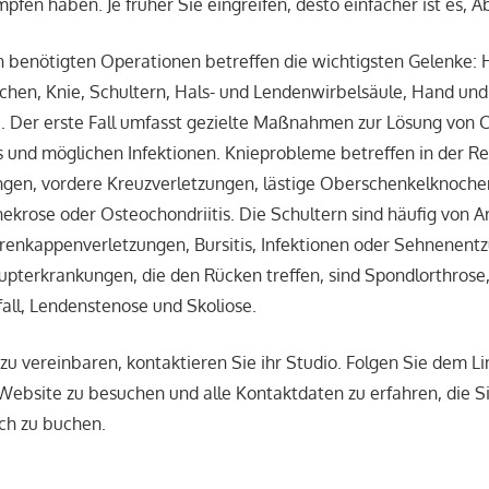
fen haben. Je früher Sie eingreifen, desto einfacher ist es, Ab
n benötigten Operationen betreffen die wichtigsten Gelenke: 
hen, Knie, Schultern, Hals- und Lendenwirbelsäule, Hand un
. Der erste Fall umfasst gezielte Maßnahmen zur Lösung von C
is und möglichen Infektionen. Knieprobleme betreffen in der R
ngen, vordere Kreuzverletzungen, lästige Oberschenkelknoch
ekrose oder Osteochondriitis. Die Schultern sind häufig von A
orenkappenverletzungen, Bursitis, Infektionen oder Sehnenen
upterkrankungen, die den Rücken treffen, sind Spondlorthrose
all, Lendenstenose und Skoliose.
u vereinbaren, kontaktieren Sie ihr Studio. Folgen Sie dem Li
 Website zu besuchen und alle Kontaktdaten zu erfahren, die 
ch zu buchen.