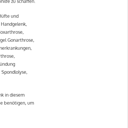
hilfe zu schaffen.
Hüfte und
d Handgelenk,
oxarthrose,
egel Gonarthrose,
enerkrankungen,
rthrose,
tzündung
, Spondlolyse,
nk in diesem
Sie benötigen, um