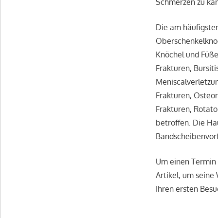
Schmerzen zu kämp
Die am häufigste
Oberschenkelknoc
Knöchel und Füße
Frakturen, Bursit
Meniscalverletzu
Frakturen, Osteon
Frakturen, Rotat
betroffen. Die Ha
Bandscheibenvorf
Um einen Termin z
Artikel, um seine
Ihren ersten Besu